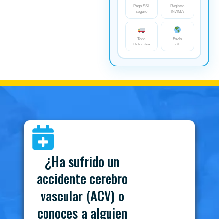
Pago SSL
Registro
seguro
INVIMA
Todo
Envío
Colombia
intl.
¿Ha sufrido un
accidente cerebro
vascular (ACV) o
conoces a alguien