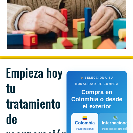
Empieza hoy
SELECCIONA TU
tu
MODALIDAD DE COMPRA
Compra en
tratamiento
Colombia o desde
el exterior
de
Colombia
Internacional
Pago nacional
Pago desde otro país