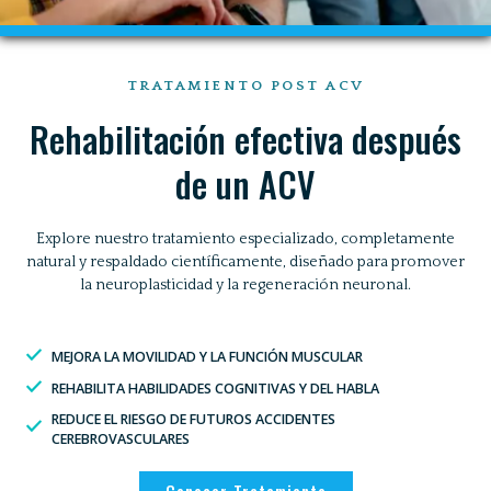
POTENCIE LA RECUPERACIÓN
TRATAMIENTO POST ACV
EN LA REHABILITACIÓN
Rehabilitación efectiva después
DESPUÉS DE UN ACV
de un ACV
Con nuestro tratamiento especializado, completamente
Explore nuestro tratamiento especializado, completamente
natural y respaldado científicamente, diseñado para
natural y respaldado científicamente, diseñado para promover
promover la neuroplasticidad y la regeneración neuronal
la neuroplasticidad y la regeneración neuronal.
SABER MÁS
MEJORA LA MOVILIDAD Y LA FUNCIÓN MUSCULAR
REHABILITA HABILIDADES COGNITIVAS Y DEL HABLA
REDUCE EL RIESGO DE FUTUROS ACCIDENTES
CEREBROVASCULARES