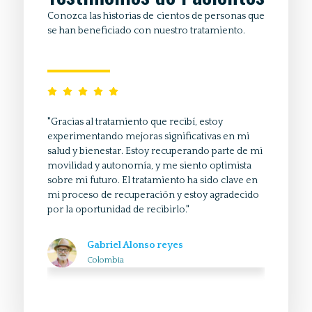
Conozca las historias de cientos de personas que
se han beneficiado con nuestro tratamiento.
"La rehabilitación efectiva después de mi ACV fue
 en mi
clave en mi recuperación. Al principio, parecía
rte de mi
que mis habilidades estaban perdidas para
imista
siempre, pero gracias al tratamiento, he
clave en
recuperado gran parte de mi movilidad y
radecido
capacidad para comunicarme. Aunque aún
enfrento desafíos, estoy agradecido por el
impacto positivo que ha tenido este tratamiento
en mi vida."
Eduardo Gutierrez
Perú