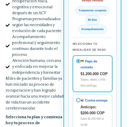
tiempo limitado
recuperación física,
cognitiva y emocional
Tratamiento completo
después de un ACV
Programas personalizados
60 días
según las necesidades y
Acompañamiento
evolución de cada paciente
Acompañamiento
profesional y seguimiento
SELECCIONA TU
continuo durante todo el
MODALIDAD DE PAGO:
proceso
Atención humana, cercana
Pago de
y enfocada en mejorar la
contado
independencia y bienestar
$1.200.000 COP
Miles de pacientes y familias ya
Tarjeta, débito o PSE ·
han iniciado su proceso de
MercadoPago
recuperación y han logrado
avanzar hacia una mejor calidad
Contra entrega
de vida tras un accidente
Anticipo:
cerebrovascular.
$200.000 COP
Selecciona tu plan y comienza
Saldo $1.000.000 al
hoy tu proceso de
recibir