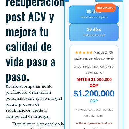
recuperación
MÁS VENDIDO
post ACV y
60 días
Tratamiento completo
mejora tu
30 días
Tratamiento inicial
calidad de
Más de 2.460
vida paso a
pacientes tratados con éxito
VALOR DEL TRATAMIENTO
paso.
COMPLETO
ANTES $1.500.000
COP
Recibe acompañamiento
$1.200.000
profesional, orientación
personalizada y apoyo integral
COP
para tu proceso de
Protocolo completo · 60 días
rehabilitación desde la
de tratamiento
comodidad de tu hogar.
⚠ Precio promocional por
Tratamiento enfocado en la